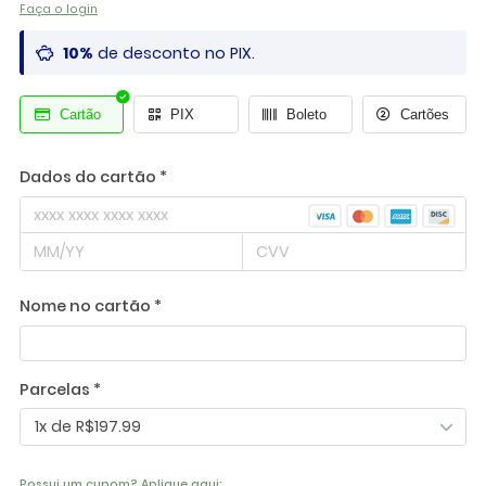
Faça o login
10%
de desconto no PIX.
Cartão
PIX
Boleto
Cartões
Dados do cartão *
Nome no cartão *
Parcelas *
1x de R$197.99
Possui um cupom? Aplique aqui: